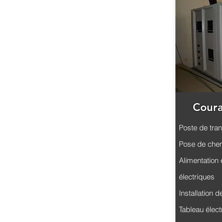
Coura
Poste de tra
Pose de chem
Alimentation 
électriques
Installation 
Tableau élect