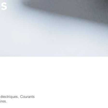
es
 électriques, Courants
ires.