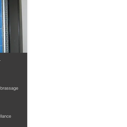
s
 brassage
illance