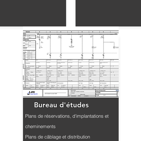
Bureau d'études
Plans de réservations, d'implantations et
cheminements
Plans de câblage et distribution