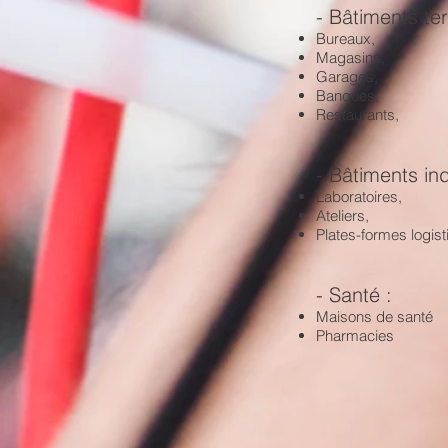
​- Bâtiments ter
Bureaux,
Magasins,
Garages,
Banques,
Restaurants,
- Bâtiments ind
Laboratoires,
Ateliers,
Plates-formes logist
- Santé :
Maisons de santé
Pharmacies