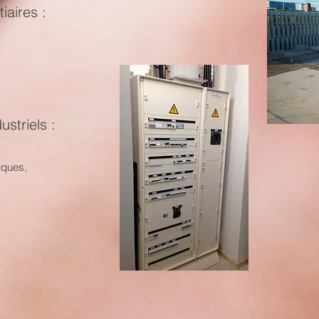
tiaires :
ustriels :
iques,